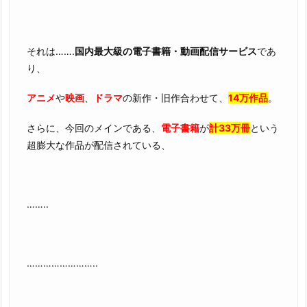
それは…….
国内最大級の電子書籍・動画配信サービス
であ
り、
アニメ
や
映画
、
ドラマ
の新作・旧作合わせて、
14万作品
。
さらに、今回のメインである、
電子書籍
が
計33万冊
という
超膨大な作品が配信されている、
……..
……………………..