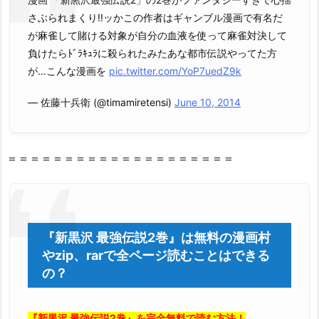
さぶられまくり!!ッかこの作者はギャンブル漫画で有名だ
が麻雀して賭ける対象が自分の血液を使って麻雀対決して
負けたらﾄﾞﾗｷｭﾗに殺られたみたあな都市伝説やってた方
が…こんな漫画を
pic.twitter.com/YoP7uedZ9k
— 佐藤十兵衛 (@timamiretensi)
June 10, 2014
＝＝＝＝＝＝＝＝＝＝＝＝＝＝＝＝＝＝＝＝
『新黒沢 最強伝説2巻』は無料の漫画村
やzip、rarで全ページ読むことはできる
の？
『新黒沢 最強伝説2巻』を完全無料で読む方法！