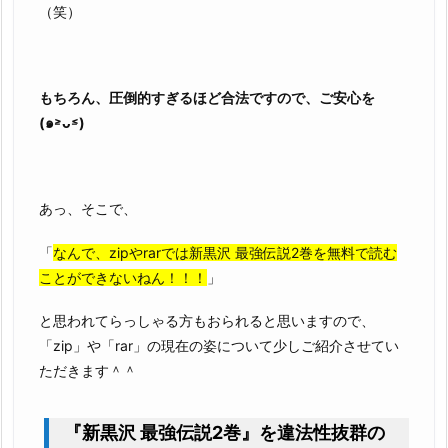
（笑）
もちろん、圧倒的すぎるほど合法ですので、ご安心を
(๑˃̵ᴗ˂̵)
あっ、そこで、
「
なんで、zipやrarでは新黒沢 最強伝説2巻を無料で読む
ことができないねん！！！
」
と思われてらっしゃる方もおられると思いますので、
「zip」や「rar」の現在の姿について少しご紹介させてい
ただきます＾＾
『新黒沢 最強伝説2巻』を違法性抜群の