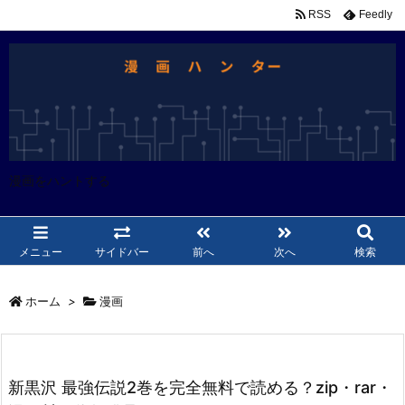
RSS
Feedly
漫画をハントする
メニュー
サイドバー
前へ
次へ
検索
ホーム
>
漫画
新黒沢 最強伝説2巻を完全無料で読める？zip・rar・