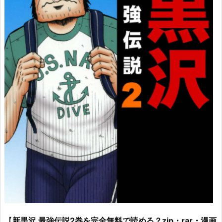
【
新黒沢 最強伝説2巻を完全無料で読める？zip・rar・漫画