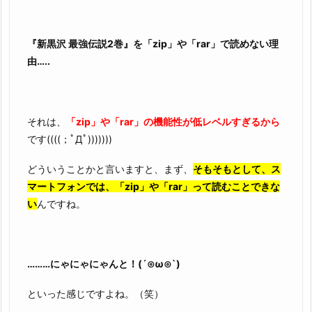
『新黒沢 最強伝説2巻』を「zip」や「rar」で読めない理
由…..
それは、
「zip」や「rar」の機能性が低レベルすぎるから
です((((；ﾟДﾟ)))))))
どういうことかと言いますと、まず、
そもそもとして、ス
マートフォンでは、「zip」や「rar」って読むことできな
い
んですね。
………にゃにゃにゃんと！(´⊙ω⊙`)
といった感じですよね。（笑）