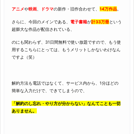
アニメ
や
映画
、
ドラマ
の新作・旧作合わせて、
14万作品
。
さらに、今回のメインである、
電子書籍
が
計33万冊
という
超膨大な作品が配信されている、
のにも関わらず、31日間無料で使い放題ですので、もう使
用するこちらにとっては、もうメリットしかないわけなん
ですよ（笑）
解約方法も電話ではなくて、サービス内から、1分ほどの
簡単な入力だけで、できてしまうので、
「解約のし忘れ・やり方が分からない」なんてことも一切
ありません。