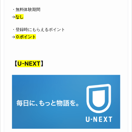
・無料体験期間
→
なし
・登録時にもらえるポイント
→
０ポイント
【
U-NEXT
】