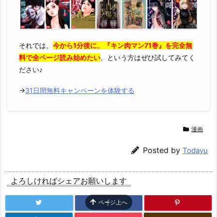
それでは、
今から1分後に、『キン肉マン71巻』を完全無
料で全ページ読み始めたい
、という方はぜひ試してみてく
ださい♪
→
31日間無料キャンペーンを体験する
漫画
Posted by
Todayu
よろしければシェアお願いします
ページ上へ