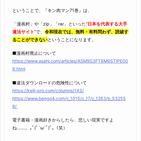
ということで、『キン肉マン71巻』は、
「漫画村」や「zip」「rar」といった“
日本を代表する大手
違法サイト
”で、
令和現在では、無料・有料問わず、読破す
ることができない
ということになります。
■漫画村廃止について
https://www.asahi.com/articles/ASM9S3FT6M9STIPE00
9.html
■違法ダウンロードの危険性について
https://keiji-pro.com/columns/143/
https://www.bengo4.com/c_1015/c_17/c_1263/b_53255
9/
電子書籍・漫画好きからしたら、悲しい現実ですよ
ね…….。｡ﾟ(ﾟ´ω`ﾟ)ﾟ｡（笑）