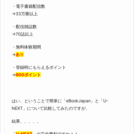
・電子書籍配信数
→33万冊以上
・配信雑誌数
→70誌以上
・無料体験期間
→
あり
・登録時にもらえるポイント
→
600ポイント
はい、ということで簡単に「eBookJapan」と「U-
NEXT」について比較してみたのですが、
結果、、、、、
「
U-NEXT
」の完全勝利ですね＾＾