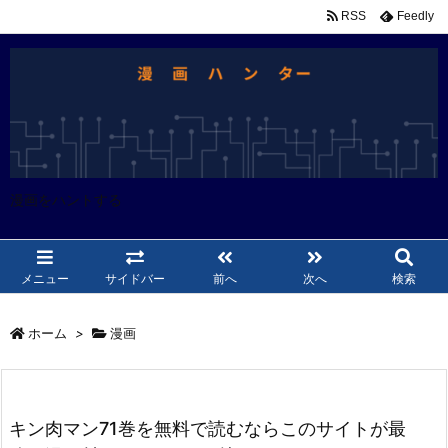
RSS
Feedly
漫画をハントする
メニュー
サイドバー
前へ
次へ
検索
ホーム
>
漫画
キン肉マン71巻を無料で読むならこのサイトが最