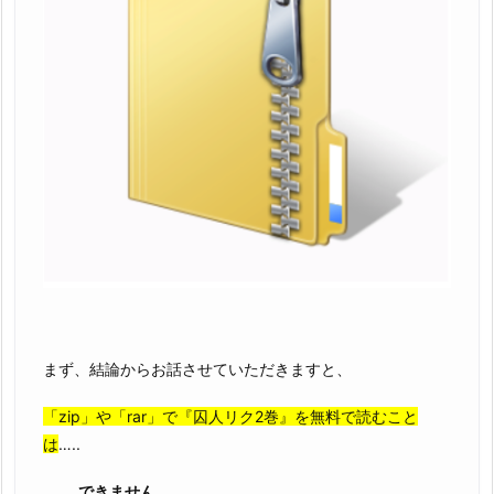
まず、結論からお話させていただきますと、
「zip」や「rar」で『囚人リク2巻』を無料で読むこと
は
…..
……..
できません。。。