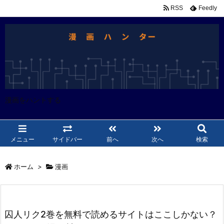
RSS
Feedly
漫画をハントする
メニュー
サイドバー
前へ
次へ
検索
ホーム
>
漫画
囚人リク2巻を無料で読めるサイトはここしかない？