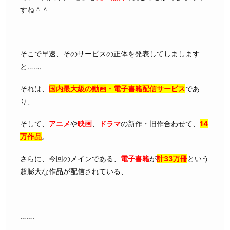
すね＾＾
そこで早速、そのサービスの正体を発表してしまします
と…….
それは、
国内最大級の動画・電子書籍配信サービス
であ
り、
そして、
アニメ
や
映画
、
ドラマ
の新作・旧作合わせて、
14
万作品
。
さらに、今回のメインである、
電子書籍
が
計33万冊
という
超膨大な作品が配信されている、
…….