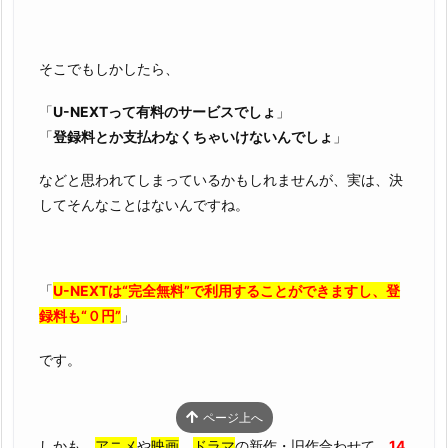
そこでもしかしたら、
「
U-NEXTって有料のサービスでしょ
」
「
登録料とか支払わなくちゃいけないんでしょ
」
などと思われてしまっているかもしれませんが、実は、決
してそんなことはないんですね。
「
U-NEXTは“完全無料”で利用することができますし、登
録料も“０円”
」
です。
ページ上へ
しかも、
アニメ
や
映画
、
ドラマ
の新作・旧作合わせて、
14