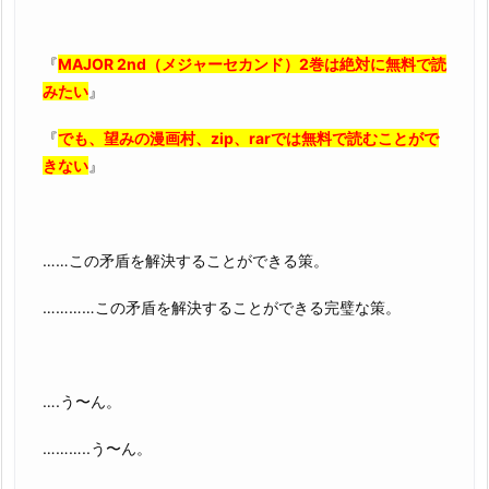
『
MAJOR 2nd（メジャーセカンド）2巻は絶対に無料で読
みたい
』
『
でも、望みの漫画村、zip、rarでは無料で読むことがで
きない
』
……この矛盾を解決することができる策。
…………この矛盾を解決することができる完璧な策。
….う〜ん。
………..う〜ん。