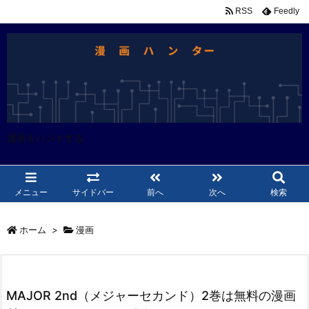
RSS
Feedly
漫画をハントする
メニュー
サイドバー
前へ
次へ
検索
ホーム
>
漫画
MAJOR 2nd（メジャーセカンド）2巻は無料の漫画