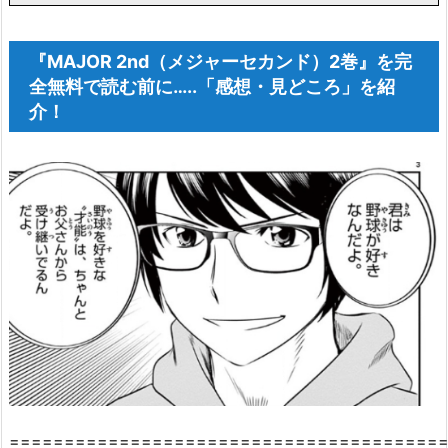
『MAJOR 2nd（メジャーセカンド）2巻』を完
全無料で読む前に…..「感想・見どころ」を紹
介！
========================================