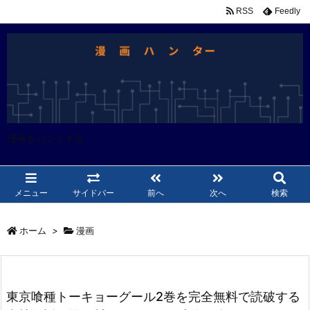
RSS
Feedly
漫画をハントする
メニュー
サイドバー
前へ
次へ
検索
ホーム
>
漫画
東京喰種トーキョーグール2巻を完全無料で読破する