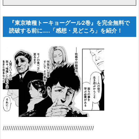
『東京喰種トーキョーグール2巻』を完全無料で
読破する前に…..「感想・見どころ」を紹介！
/////////////////////////////////////////////////