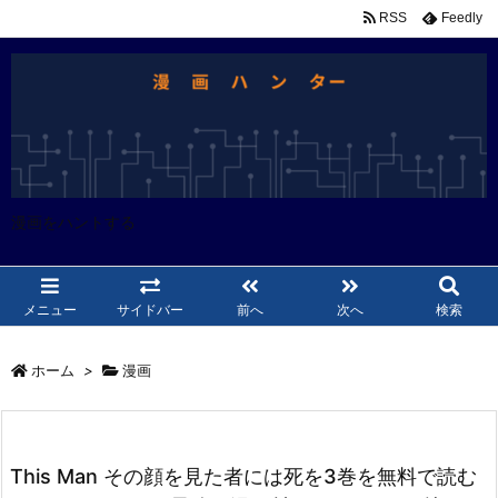
RSS
Feedly
漫画をハントする
メニュー
サイドバー
前へ
次へ
検索
ホーム
>
漫画
This Man その顔を見た者には死を3巻を無料で読む