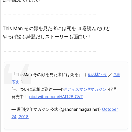
＝＝＝＝＝＝＝＝＝＝＝＝＝＝＝＝＝＝＝＝
This Man その顔を見た者には死を ４巻読んだけど
やっぱ絵も綺麗だしストーリーも面白い！
＝＝＝＝＝＝＝＝＝＝＝＝＝＝＝＝＝＝＝＝
『ThisMan その顔を見た者には死を』（
#花林ソラ
／
#恵
広史
）
斗、ついに真相に到達――!?
#ディスマン
#マガジン
47号
発売中！
pic.twitter.com/HAf12BtCVT
— 週刊少年マガジン公式 (@shonenmagazine1)
October
24, 2018