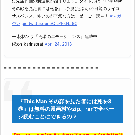
史先生作画の新連載が始まります。タイトルは『This Man
その顔を見た者には死を』…予測(たぶん)不可能のサイコ
サスペンス。怖いのが平気な方は、是非ご一読を！
#マガ
ジン
pic.twitter.com/QiuYFkNJ6C
— 花林ソラ『円環のエモーションズ』連載中
(@on_karinsora)
April 24, 2018
＝＝＝＝＝＝＝＝＝＝＝＝＝＝＝＝＝＝＝＝
『This Man その顔を見た者には死を3
巻』は無料の漫画村やzip、rarで全ペー
ジ読むことはできるの？