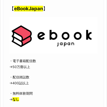
【
eBookJapan
】
・電子書籍配信数
→50万冊以上
・配信雑誌数
→400誌以上
・無料体験期間
→
なし