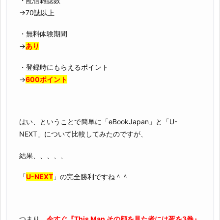
・配信雑誌数
→70誌以上
・無料体験期間
→
あり
・登録時にもらえるポイント
→
600ポイント
はい、ということで簡単に「eBookJapan」と「U-
NEXT」について比較してみたのですが、
結果、、、、、
「
U-NEXT
」の完全勝利ですね＾＾
つまり、
今すぐ『This Man その顔を見た者には死を3巻』