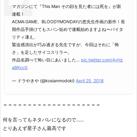
マガジンにて『This Man その顔を見た者には死を』が新
連載！
ACMA:GAME、BLOODYMONDAYの恵先生作画の新作！長
期作品手掛けてもスパン短めで連載始めますよねーバイタ
リティ凄え。
緊迫感演出が巧み過ぎる先生ですが、今回はそれに「怖
さ」を足したサイコスリラー。
作品名調べて怖い目にあいました…
pic.twitter.com/4yHz
aBKvcG
— ドラやきや (@kosianmodoki)
April 25, 2018
＝＝＝＝＝＝＝＝＝＝＝＝＝＝＝＝＝＝＝＝
何を言ってもネタバレになるので……
とりあえず星子さん最高です