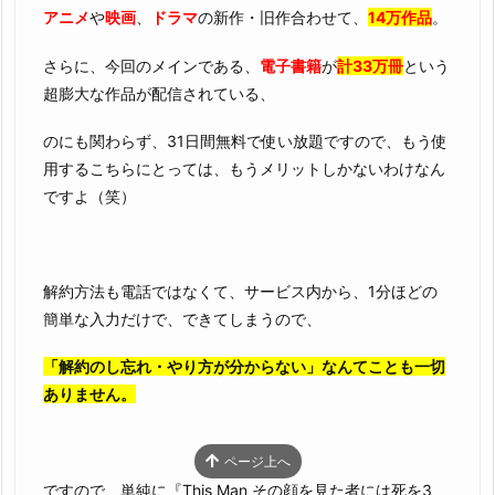
アニメ
や
映画
、
ドラマ
の新作・旧作合わせて、
14万作品
。
さらに、今回のメインである、
電子書籍
が
計33万冊
という
超膨大な作品が配信されている、
のにも関わらず、31日間無料で使い放題ですので、もう使
用するこちらにとっては、もうメリットしかないわけなん
ですよ（笑）
解約方法も電話ではなくて、サービス内から、1分ほどの
簡単な入力だけで、できてしまうので、
「解約のし忘れ・やり方が分からない」なんてことも一切
ありません。
ページ上へ
ですので、単純に『This Man その顔を見た者には死を3